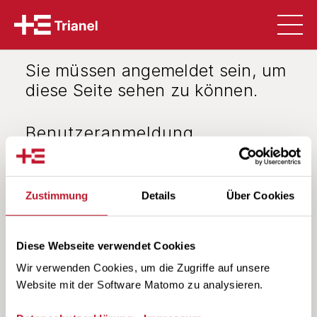
Zum Hauptinhalt springen
Sie müssen angemeldet sein, um
diese Seite sehen zu können.
Benutzeranmeldung
Bitte geben Sie Ihren Benutzernamen und Ihr
Passwort ein, um sich an der Website
anzumelden.
Zustimmung
Details
Über Cookies
Anmelden
Benutzername:
Diese Webseite verwendet Cookies
Wir verwenden Cookies, um die Zugriffe auf unsere
Website mit der Software Matomo zu analysieren.
Passwort: